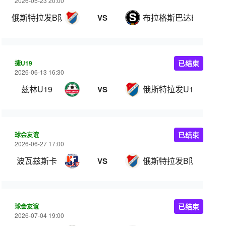
2026-05-23 20:00
俄斯特拉发B队
布拉格斯巴达B队
VS
捷U19
已结束
2026-06-13 16:30
兹林U19
俄斯特拉发U19
VS
球会友谊
已结束
2026-06-27 17:00
波瓦兹斯卡
俄斯特拉发B队
VS
球会友谊
已结束
2026-07-04 19:00