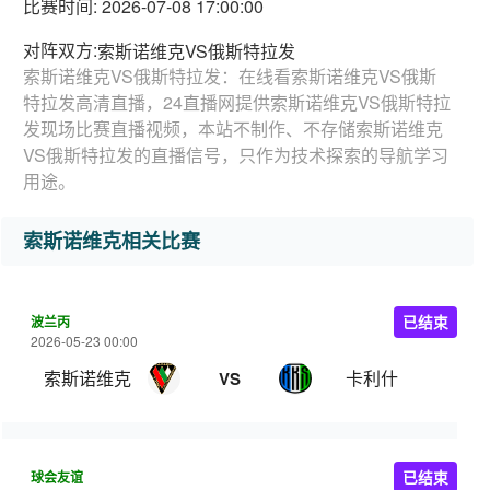
比赛时间: 2026-07-08 17:00:00
对阵双方:
索斯诺维克VS俄斯特拉发
索斯诺维克VS俄斯特拉发：在线看索斯诺维克VS俄斯
特拉发高清直播，24直播网提供索斯诺维克VS俄斯特拉
发现场比赛直播视频，本站不制作、不存储索斯诺维克
VS俄斯特拉发的直播信号，只作为技术探索的导航学习
用途。
索斯诺维克相关比赛
波兰丙
已结束
2026-05-23 00:00
索斯诺维克
卡利什
VS
球会友谊
已结束