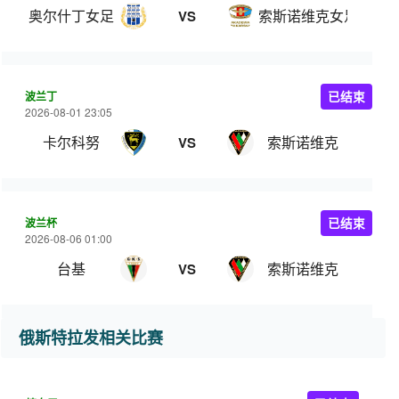
奥尔什丁女足
索斯诺维克女足B队
VS
波兰丁
已结束
2026-08-01 23:05
卡尔科努
索斯诺维克
VS
波兰杯
已结束
2026-08-06 01:00
台基
索斯诺维克
VS
俄斯特拉发相关比赛