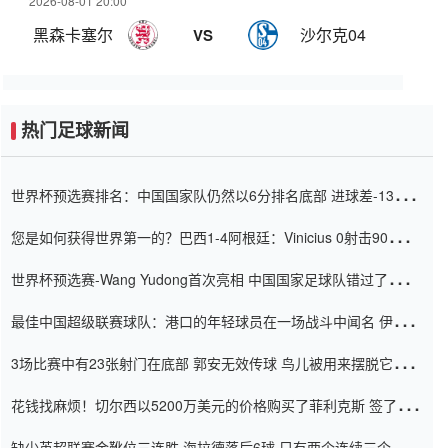
2026-08-01 20:00
黑森卡塞尔
沙尔克04
VS
热门足球新闻
世界杯预选赛排名：中国国家队仍然以6分排名底部 进球差-13令人
震惊
您是如何获得世界第一的？巴西1-4阿根廷：Vinicius 0射击90分钟
内
世界杯预选赛-Wang Yudong首次亮相 中国国家足球队错过了世界
杯0-2
最佳中国超级联赛球队：港口的年轻球员在一场战斗中闻名 伊万放
弃了泰桑（Taishan）
3场比赛中有23张射门在底部 郭安无效传球 鸟儿被用来摆脱它
Setien痴迷于三名后卫
花钱找麻烦！切尔西以5200万美元的价格购买了菲利克斯 签了7年
并在半年内租了夏窗口
缺少英超联赛金靴位三连胜 海拉德落后6球 只有两个连续三个连续