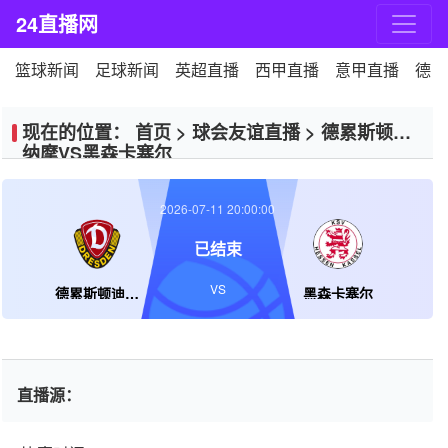
24直播网
篮球新闻
足球新闻
英超直播
西甲直播
意甲直播
德甲
现在的位置：
首页
>
球会友谊直播
>
德累斯顿迪
纳摩VS黑森卡塞尔
2026-07-11 20:00:00
已结束
VS
德累斯顿迪纳摩
黑森卡塞尔
直播源：