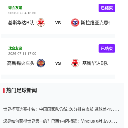
球会友谊
已结束
2026-07-04 16:30
基斯华达B队
斯拉维亚克思雀
VS
球会友谊
已结束
2026-07-11 17:00
高斯锡火车头
基斯华达B队
VS
热门足球新闻
世界杯预选赛排名：中国国家队仍然以6分排名底部 进球差-13令人
震惊
您是如何获得世界第一的？巴西1-4阿根廷：Vinicius 0射击90分钟
内