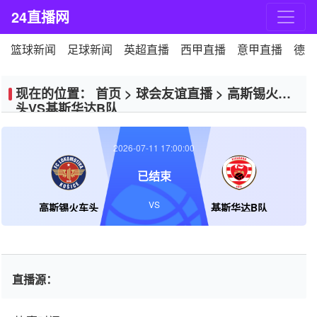
24直播网
篮球新闻
足球新闻
英超直播
西甲直播
意甲直播
德甲
现在的位置：
首页
>
球会友谊直播
>
高斯锡火车
头VS基斯华达B队
2026-07-11 17:00:00
已结束
VS
高斯锡火车头
基斯华达B队
直播源：