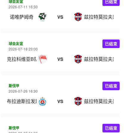
球会友谊
已结束
2026-07-11 16:30
诺唯萨姆奇
兹拉特莫拉夫采
VS
球会友谊
已结束
2026-07-18 23:00
克拉科维亚B队
兹拉特莫拉夫采
VS
斯伐甲
已结束
2026-07-26 16:30
布拉迪斯拉发斯拉夫人B队
兹拉特莫拉夫采
VS
斯伐甲
已结束