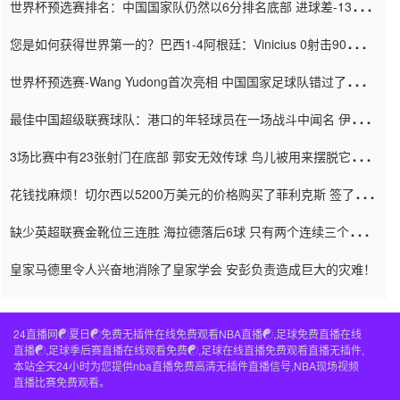
世界杯预选赛排名：中国国家队仍然以6分排名底部 进球差-13令人
震惊
您是如何获得世界第一的？巴西1-4阿根廷：Vinicius 0射击90分钟
内
世界杯预选赛-Wang Yudong首次亮相 中国国家足球队错过了世界
杯0-2
最佳中国超级联赛球队：港口的年轻球员在一场战斗中闻名 伊万放
弃了泰桑（Taishan）
3场比赛中有23张射门在底部 郭安无效传球 鸟儿被用来摆脱它
Setien痴迷于三名后卫
花钱找麻烦！切尔西以5200万美元的价格购买了菲利克斯 签了7年
并在半年内租了夏窗口
缺少英超联赛金靴位三连胜 海拉德落后6球 只有两个连续三个连续
三靴
皇家马德里令人兴奋地消除了皇家学会 安彭负责造成巨大的灾难！
24直播网☯️夏日☯️免费无插件在线免费观看NBA直播☯️,足球免费直播在线
直播☯️,足球季后赛直播在线观看免费☯️,足球在线直播免费观看直播无插件,
本站全天24小时为您提供nba直播免费高清无插件直播信号,NBA现场视频
直播比赛免费观看。