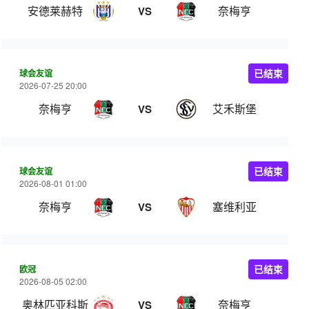
安德莱赫特
奈梅亨
VS
球会友谊
已结束
2026-07-25 20:00
奈梅亨
艾禾斯堡
VS
球会友谊
已结束
2026-08-01 01:00
奈梅亨
塞维利亚
VS
欧冠
已结束
2026-08-05 02:00
奥林匹亚科斯
奈梅亨
VS