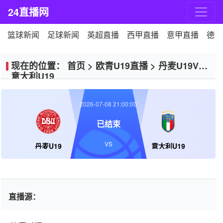
24直播网
篮球新闻
足球新闻
英超直播
西甲直播
意甲直播
德甲
现在的位置：
首页
>
欧青U19直播
>
丹麦U19VS
意大利U19
2026-07-08 21:00:00
已结束
VS
丹麦U19
意大利U19
直播源：