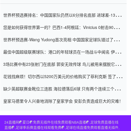
世界杯预选赛排名：中国国家队仍然以6分排名底部 进球差-13令人
震惊
您是如何获得世界第一的？巴西1-4阿根廷：Vinicius 0射击90分钟
内
世界杯预选赛-Wang Yudong首次亮相 中国国家足球队错过了世界
杯0-2
最佳中国超级联赛球队：港口的年轻球员在一场战斗中闻名 伊万放
弃了泰桑（Taishan）
3场比赛中有23张射门在底部 郭安无效传球 鸟儿被用来摆脱它
Setien痴迷于三名后卫
花钱找麻烦！切尔西以5200万美元的价格购买了菲利克斯 签了7年
并在半年内租了夏窗口
缺少英超联赛金靴位三连胜 海拉德落后6球 只有两个连续三个连续
三靴
皇家马德里令人兴奋地消除了皇家学会 安彭负责造成巨大的灾难！
24直播网☯️夏日☯️免费无插件在线免费观看NBA直播☯️,足球免费直播在线
直播☯️,足球季后赛直播在线观看免费☯️,足球在线直播免费观看直播无插件,