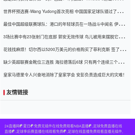
内
世界杯预选赛-Wang Yudong首次亮相 中国国家足球队错过了世界
杯0-2
最佳中国超级联赛球队：港口的年轻球员在一场战斗中闻名 伊万放
弃了泰桑（Taishan）
3场比赛中有23张射门在底部 郭安无效传球 鸟儿被用来摆脱它
Setien痴迷于三名后卫
花钱找麻烦！切尔西以5200万美元的价格购买了菲利克斯 签了7年
并在半年内租了夏窗口
缺少英超联赛金靴位三连胜 海拉德落后6球 只有两个连续三个连续
三靴
皇家马德里令人兴奋地消除了皇家学会 安彭负责造成巨大的灾难！
友情链接
24直播网☯️夏日☯️免费无插件在线免费观看NBA直播☯️,足球免费直播在线
直播☯️,足球季后赛直播在线观看免费☯️,足球在线直播免费观看直播无插件,