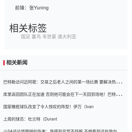
前锋：张Yuning
相关标签
国足
塞鸟
韦世豪
澳大利亚
相关新闻
巴特勒访问迈阿密：交易之后老人之间的第一场比赛 要解决热情的
怨恨
库里返回团队正在加速 否则他可能会在下一天回到场地！巴特勒迈
阿密的纸牌游戏引起了人们的关注
国家橄榄球队改变了令人惊叹的阵型！伊万（Ivan
上周的球员：杜兰特（Durant
小SA谈论塔图姆的伤害：我感到非常不舒服 不想看到这些我向他